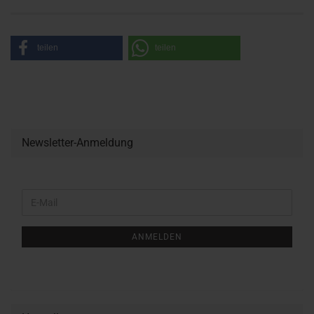
teilen
teilen
Newsletter-Anmeldung
WEITER
E-
ZUR
Mail
NEWSLETTER-
ANMELDUNG
ANMELDEN