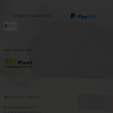
SICHER BEZAHLEN MIT :
WIR LIEFERN MIT
☎
0043 699 11688130
✉​
office@tamini.at
->
zum Kontaktformular