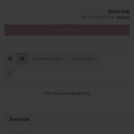
339,00 EUR
inkl. 20% MwSt. zzgl.
Versand
ZUM ARTIKEL
Sortieren nach
pro Seite
Sortieren nach
8 pro Seite
1
1
bis
5
(von insgesamt
5
)
Bestseller