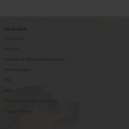
MEHR ÜBER...
Impressum
Kontakt
Versand- & Zahlungsbedingungen
Widerrufsrecht
FAQ
AGB
Privatsphäre und Datenschutz
Callback Service