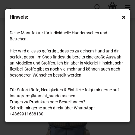
Hinweis:
Travelini Fly
Deine Manufaktur für individuelle Hundetaschen und
Bettchen.
Hier wird alles so gefertigt, dass es zu deinem Hund und dir
Sortieren nach
pro Seite
perfekt passt. Im Shop findest du bereits eine große Auswahl
Sortieren nach
8 pro Seite
an Modellen und Stoffen. Ich bin aber in vielerlei Hinsicht sehr
flexibel, Stoffe gibt es noch viel mehr und können auch nach
1
besonderen Wünschen bestellt werden.
Für Sofortkäufe, Neuigkeiten & Einblicke folgt mir gerne auf
Instagram: @
tamini_hundetaschen
Fragen zu Produkten oder Bestellungen?
Schreib mir gerne auch direkt über WhatsApp :
+4369911688130