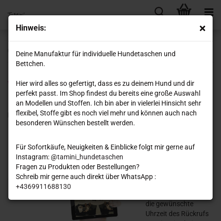
Hinweis:
Callback Service
Deine Manufaktur für individuelle Hundetaschen und
Bettchen.
Wie funktioniert der Callback-Service ?
Hier wird alles so gefertigt, dass es zu deinem Hund und dir
perfekt passt. Im Shop findest du bereits eine große Auswahl
an Modellen und Stoffen. Ich bin aber in vielerlei Hinsicht sehr
flexibel, Stoffe gibt es noch viel mehr und können auch nach
Dieser Service funktioniert ganz einfach:
besonderen Wünschen bestellt werden.
Sie füllen das
untenstehende
Für Sofortkäufe, Neuigkeiten & Einblicke folgt mir gerne auf
Formular aus,
Instagram: @
tamini_hundetaschen
beschreiben uns
Fragen zu Produkten oder Bestellungen?
kurz Ihr Anliegen und
Schreib mir gerne auch direkt über WhatsApp :
geben Ihre
+4369911688130
Telefonnummer und
die gewünschte
Uhrzeit des Rückrufs