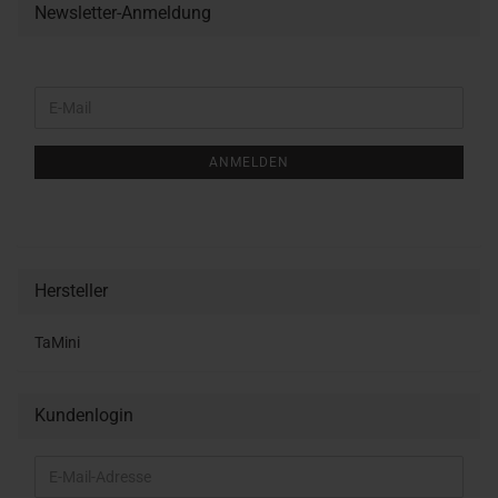
Newsletter-Anmeldung
WEITER
E-
ZUR
Mail
NEWSLETTER-
ANMELDUNG
ANMELDEN
Hersteller
TaMini
Kundenlogin
E-