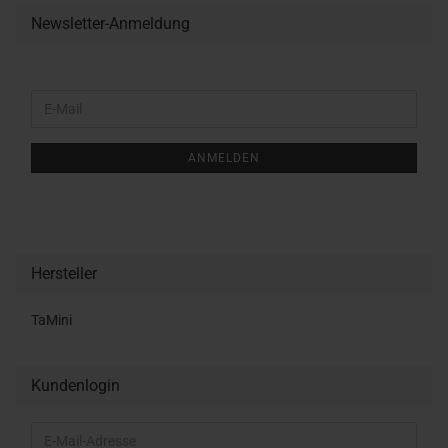
Newsletter-Anmeldung
WEITER
E-
ZUR
Mail
NEWSLETTER-
ANMELDUNG
ANMELDEN
Hersteller
TaMini
Kundenlogin
E-