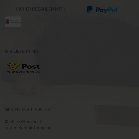
SICHER BEZAHLEN MIT :
WIR LIEFERN MIT
☎
0043 699 11688130
✉​
office@tamini.at
->
zum Kontaktformular