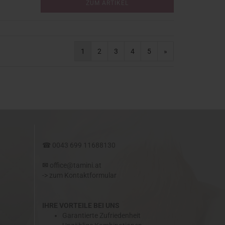
ZUM ARTIKEL
1
2
3
4
5
»
IT :
☎
0043 699 11688130
✉​
office@tamini.at
->
zum Kontaktformular
IHRE VORTEILE BEI UNS
Garantierte Zufriedenheit