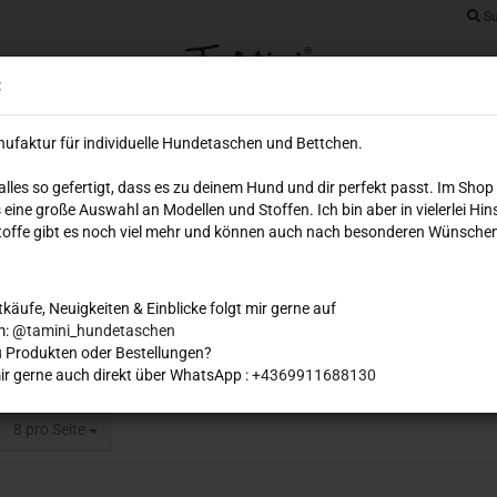
Su
Lieferland
:
Ihr Warenkorb
E-Mai
ufaktur für individuelle Hundetaschen und Bettchen.
0,00 EUR
 alles so gefertigt, dass es zu deinem Hund und dir perfekt passt. Im Shop
Pass
 eine große Auswahl an Modellen und Stoffen. Ich bin aber in vielerlei Hin
DREAMIES
FLUGTASCHEN
HUNDETASCHEN
SOFOR
 Stoffe gibt es noch viel mehr und können auch nach besonderen Wünschen
tkäufe, Neuigkeiten & Einblicke folgt mir gerne auf
Konto e
m: @
tamini_hundetaschen
 Produkten oder Bestellungen?
Passwo
ir gerne auch direkt über WhatsApp :
+4369911688130
pro Seite
8 pro Seite