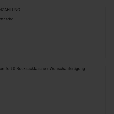
ANZAHLUNG
orttasche.
 Comfort & Rucksacktasche / Wunschanfertigung