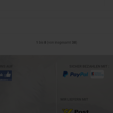
1
bis
8
(von insgesamt
38
)
UNS AUF
SICHER BEZAHLEN M
WIR LIEFERN MIT