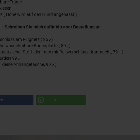
lbare Träger
ekissen
tz ( Höhe wird auf den Hund angepasst )
 : Schreiben Sie mich dafür bitte vor Bestellung an
rschluss am Flugnetz ( 25 ,-)
e herausnehmbare Bodenplatte ( 39 ,-)
( zusätzlicher Stoff, den man mit Reißverschluss dranmacht, 79 ,- )
attiert 99 ,-
( kleine Anhängetasche, 99 ,- )
en
teilen