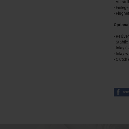
- Verstel
- Einleg
- Flugne
Optional
- Reißve
- Stabil
- Inlay 
- Inlay w
- Clutch 
teil