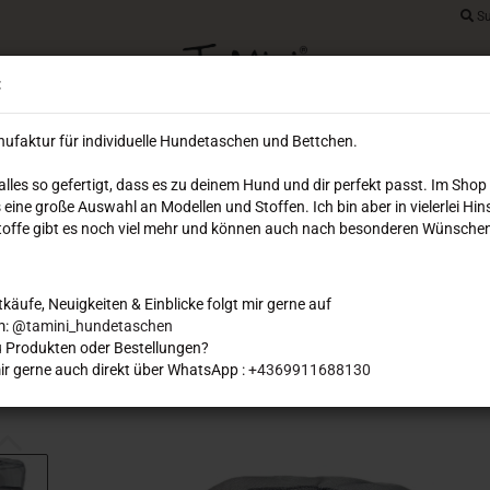
Su
Lieferland
:
Ihr Warenkorb
E-Mai
ufaktur für individuelle Hundetaschen und Bettchen.
0,00 EUR
 alles so gefertigt, dass es zu deinem Hund und dir perfekt passt. Im Shop
Pass
 eine große Auswahl an Modellen und Stoffen. Ich bin aber in vielerlei Hin
DREAMIES
FLUGTASCHEN
HUNDETASCHEN
SOFOR
 Stoffe gibt es noch viel mehr und können auch nach besonderen Wünschen
tkäufe, Neuigkeiten & Einblicke folgt mir gerne auf
Konto e
m: @
tamini_hundetaschen
 Produkten oder Bestellungen?
Passwo
ir gerne auch direkt über WhatsApp :
+4369911688130
»
»
Hundetaschen
Fly Easy Classic ca. 660 Gramm