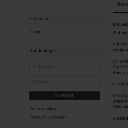
Besc
Hersteller
Das Lei
TaMini
Stoffaus
Outdoors
ein glat
Kundenlogin
Der Bode
E-
Größe: 3
Mail-
Hunde ü
Adresse
Passwort
Die Größ
Die Easy
ANMELDEN
weich wa
Sicherun
Konto erstellen
Passwort vergessen?
Ausstat