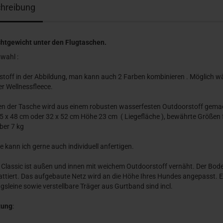
hreibung
chtgewicht unter den Flugtaschen.
wahl :
toff in der Abbildung, man kann auch 2 Farben kombinieren . Möglich w
ter Wellnessfleece.
n der Tasche wird aus einem robusten wasserfesten Outdoorstoff gema
5 x 48 cm oder 32 x 52 cm Höhe 23 cm ( Liegefläche ), bewährte Größen 
ber 7 kg
e kann ich gerne auch individuell anfertigen.
 Classic ist außen und innen mit weichem Outdoorstoff vernäht. Der Bode
ttiert. Das aufgebaute Netz wird an die Höhe Ihres Hundes angepasst. E
gsleine sowie verstellbare Träger aus Gurtband sind incl.
tung
: