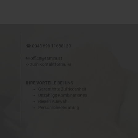
IT :
☎
0043 699 11688130
✉​
office@tamini.at
->
zum Kontaktformular
IHRE VORTEILE BEI UNS
Garantierte Zufriedenheit
Unzählige Kombinationen
Riesen Auswahl
Persönliche Beratung