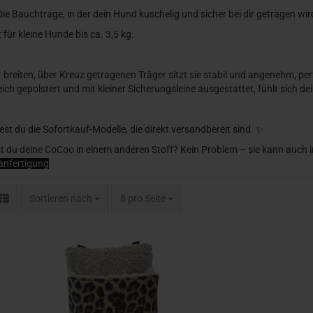
 Die Bauchtrage, in der dein Hund kuschelig und sicher bei dir getragen wir
 für kleine Hunde bis ca. 3,5 kg.
 breiten, über Kreuz getragenen Träger sitzt sie stabil und angenehm, pe
ich gepolstert und mit kleiner Sicherungsleine ausgestattet, fühlt sich 
dest du die Sofortkauf-Modelle, die direkt versandbereit sind. ✨
 du deine CoCoo in einem anderen Stoff? Kein Problem – sie kann auch 
nfertigung
Sortieren nach
pro Seite
Sortieren nach
8 pro Seite