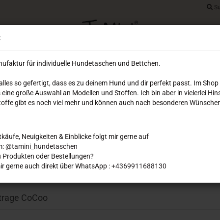
Su
Lieferland
:
Ihr Warenkorb
E-Mai
ufaktur für individuelle Hundetaschen und Bettchen.
0,00 EUR
 alles so gefertigt, dass es zu deinem Hund und dir perfekt passt. Im Shop
Pass
 eine große Auswahl an Modellen und Stoffen. Ich bin aber in vielerlei Hin
DREAMIES
FLUGTASCHEN
HUNDETASCHEN
SOFOR
 Stoffe gibt es noch viel mehr und können auch nach besonderen Wünschen
tkäufe, Neuigkeiten & Einblicke folgt mir gerne auf
Konto e
m: @
tamini_hundetaschen
 Produkten oder Bestellungen?
Passwo
ir gerne auch direkt über WhatsApp :
+4369911688130
»
»
Sofortkauf
Bauchtrage CoCoo
trage CoCoo