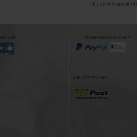
1
bis
4
(von insgesamt
4
)
UNS AUF
SICHER BEZAHLEN M
WIR LIEFERN MIT