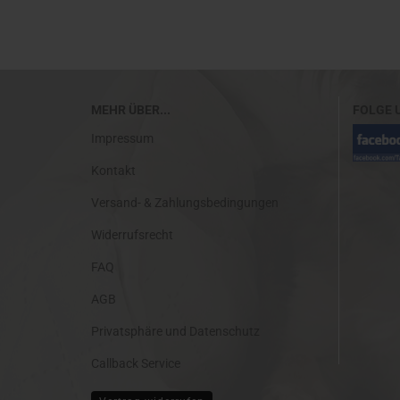
MEHR ÜBER...
FOLGE 
Impressum
Kontakt
Versand- & Zahlungsbedingungen
Widerrufsrecht
FAQ
AGB
Privatsphäre und Datenschutz
Callback Service