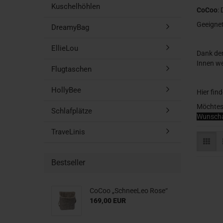
Kuschelhöhlen
CoCoo
:
Geeignet
DreamyBag
EllieLou
Dank der
Innen we
Flugtaschen
HollyBee
Hier fin
Möchtest
Schlafplätze
Wunscha
TraveLinis
Bestseller
CoCoo „SchneeLeo Rose“
169,00 EUR