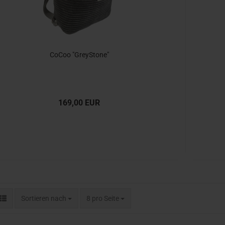
CoCoo "GreyStone"
169,00 EUR
Sortieren nach
pro Seite
Sortieren nach
8 pro Seite