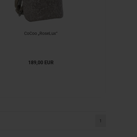
CoCoo „RoseLux“
189,00 EUR
1